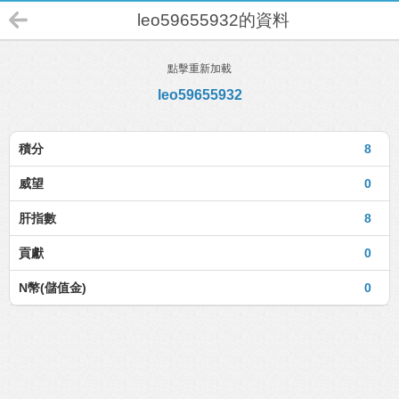
leo59655932的資料
點擊重新加載
leo59655932
積分
8
威望
0
肝指數
8
貢獻
0
N幣(儲值金)
0