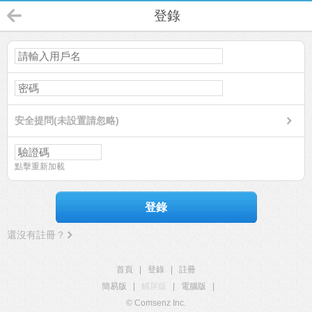
登錄
安全提問(未設置請忽略)
點擊重新加載
登錄
還沒有註冊？
首頁
|
登錄
|
註冊
簡易版
|
觸屏版
|
電腦版
|
© Comsenz Inc.