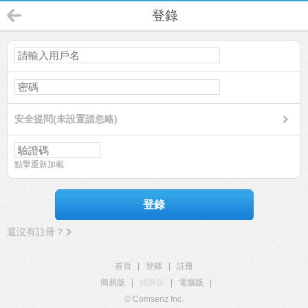
登錄
安全提問(未設置請忽略)
點擊重新加載
登錄
還沒有註冊？
首頁
|
登錄
|
註冊
簡易版
|
觸屏版
|
電腦版
|
© Comsenz Inc.