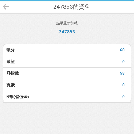
247853的資料
點擊重新加載
247853
積分
60
威望
0
肝指數
58
貢獻
0
N幣(儲值金)
0