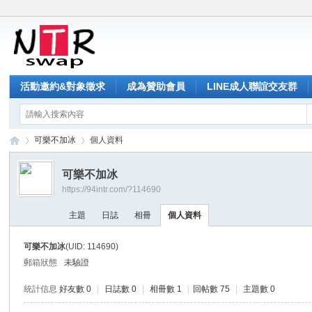
活動邀約&對象徵求
成為贊助會員
LINE成人聯誼交友群
可樂不加冰
個人資料
可樂不加冰
https://94intr.com/?114690
NT
›
›
主題
日誌
相冊
個人資料
可樂不加冰
(UID: 114690)
郵箱狀態
未驗證
統計信息
好友數 0
|
日誌數 0
|
相冊數 1
|
回帖數 75
|
主題數 0