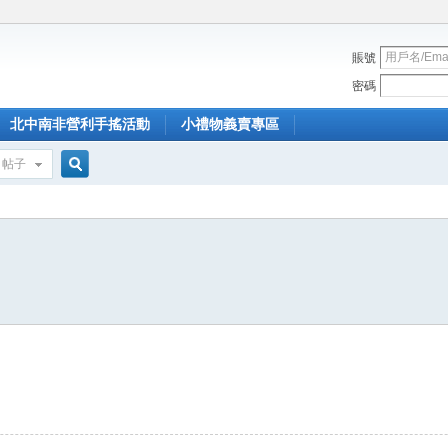
賬號
密碼
北中南非營利手搖活動
小禮物義賣專區
帖子
搜
索