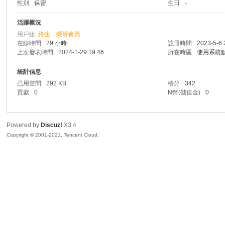
性別
保密
生日
-
R
活躍概況
用戶組
終生．榮譽會員
在線時間
29 小時
註冊時間
2023-5-6 
上次發表時間
2024-1-29 19:46
所在時區
使用系統
統計信息
已用空間
292 KB
積分
342
貢獻
0
N幣(儲值金)
0
私
Powered by
Discuz!
X3.4
Copyright © 2001-2021, Tencent Cloud.
密