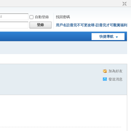
自動登錄
找回密碼
登錄
用戶名註冊完不可更改唷-註冊完才可觀賞福利
快捷導航
加為好友
發送消息