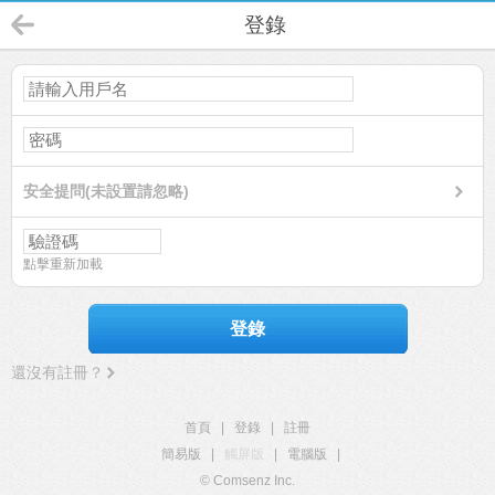
登錄
安全提問(未設置請忽略)
點擊重新加載
登錄
還沒有註冊？
首頁
|
登錄
|
註冊
簡易版
|
觸屏版
|
電腦版
|
© Comsenz Inc.