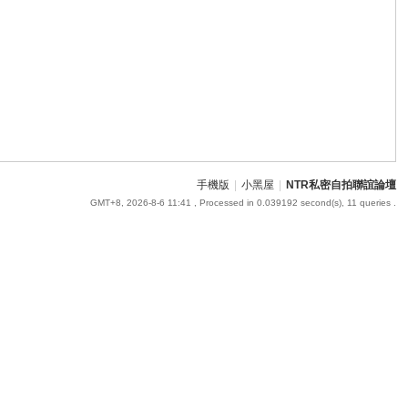
手機版
|
小黑屋
|
NTR私密自拍聯誼論壇
GMT+8, 2026-8-6 11:41
, Processed in 0.039192 second(s), 11 queries .