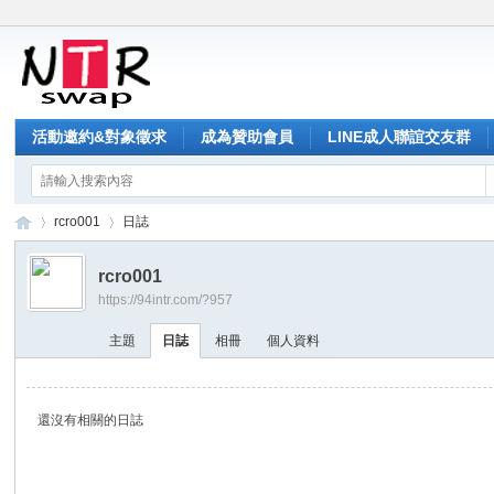
活動邀約&對象徵求
成為贊助會員
LINE成人聯誼交友群
rcro001
日誌
rcro001
https://94intr.com/?957
NT
›
›
主題
日誌
相冊
個人資料
還沒有相關的日誌