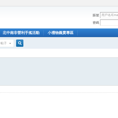
賬號
密碼
北中南非營利手搖活動
小禮物義賣專區
帖子
搜
索