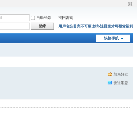
自動登錄
找回密碼
登錄
用戶名註冊完不可更改唷-註冊完才可觀賞福利
快捷導航
加為好友
發送消息