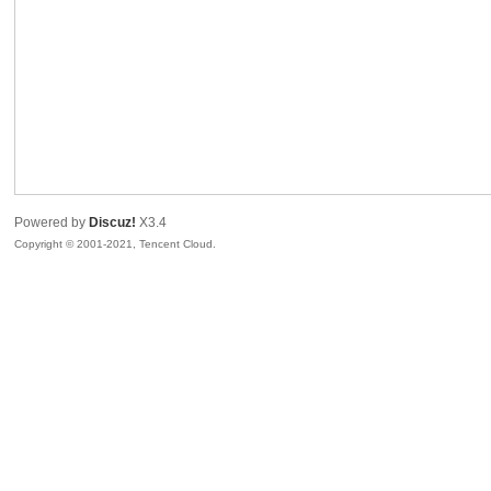
R
Powered by
Discuz!
X3.4
Copyright © 2001-2021, Tencent Cloud.
私
密