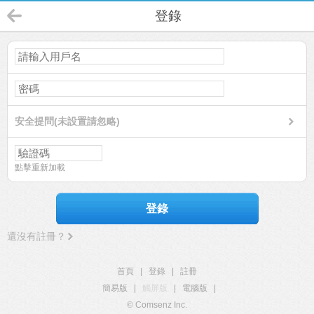
登錄
安全提問(未設置請忽略)
點擊重新加載
登錄
還沒有註冊？
首頁
|
登錄
|
註冊
簡易版
|
觸屏版
|
電腦版
|
© Comsenz Inc.