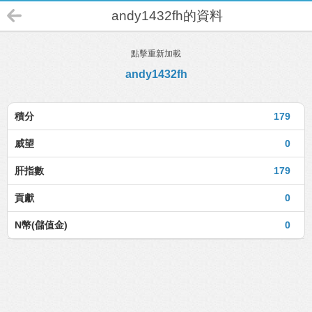
andy1432fh的資料
點擊重新加載
andy1432fh
積分
179
威望
0
肝指數
179
貢獻
0
N幣(儲值金)
0