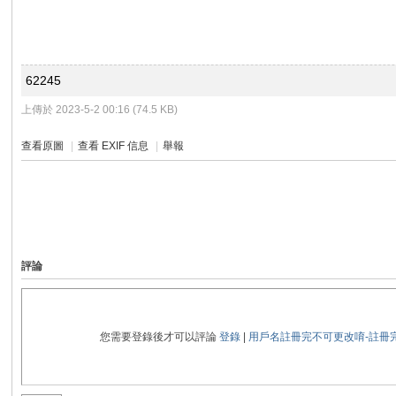
R
62245
上傳於 2023-5-2 00:16 (74.5 KB)
查看原圖
|
查看 EXIF 信息
|
舉報
私
評論
您需要登錄後才可以評論
登錄
|
用戶名註冊完不可更改唷-註冊
密