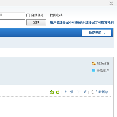
自動登錄
找回密碼
登錄
用戶名註冊完不可更改唷-註冊完才可觀賞福利
快捷導航
加為好友
發送消息
|
上一張
|
下一張
|
幻燈播放