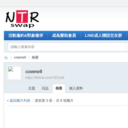
活動邀約&對象徵求
成為贊助會員
LINE成人聯誼交友群
cownell
相冊
cownell
https://94intr.com/?85168
NT
›
›
主題
日誌
相冊
個人資料
« 返回圖片列表
|
當前第 3 張
|
共 8 張圖片