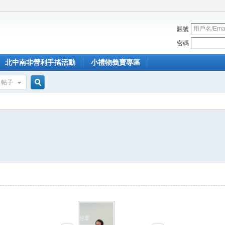
賬號
密碼
北中南非營利手搖活動
小禮物義賣專區
帖子
搜
索