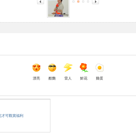
漂亮
酷斃
雷人
鮮花
雞蛋
完才可觀賞福利