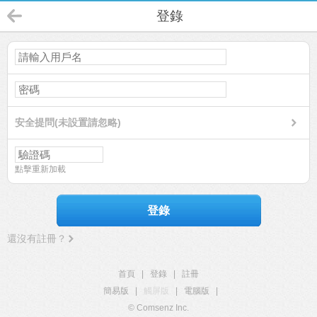
登錄
安全提問(未設置請忽略)
點擊重新加載
登錄
還沒有註冊？
首頁
|
登錄
|
註冊
簡易版
|
觸屏版
|
電腦版
|
© Comsenz Inc.