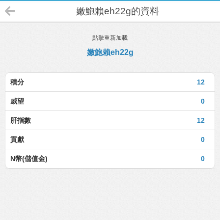
嫩鮑賴eh22g的資料
點擊重新加載
嫩鮑賴eh22g
積分
12
威望
0
肝指數
12
貢獻
0
N幣(儲值金)
0