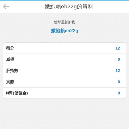
嫩鮑賴eh22g的資料
點擊重新加載
嫩鮑賴eh22g
積分
12
威望
0
肝指數
12
貢獻
0
N幣(儲值金)
0