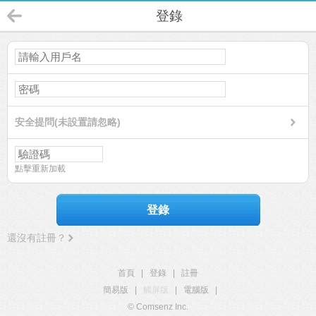
登錄
安全提問(未設置請忽略)
點擊重新加載
登錄
還沒有註冊？
首頁
|
登錄
|
註冊
簡易版
|
觸屏版
|
電腦版
|
© Comsenz Inc.