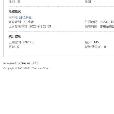
性別
男
生日
-
R
活躍概況
用戶組
論壇新生
在線時間
21 小時
註冊時間
2023-1-10
上次發表時間
2023-2-1 22:53
所在時區
使用系統
統計信息
已用空間
892 KB
積分
145
貢獻
0
N幣(儲值金)
0
私
Powered by
Discuz!
X3.4
Copyright © 2001-2021, Tencent Cloud.
密