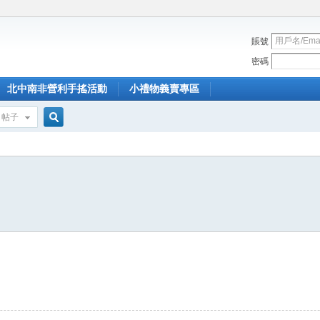
賬號
密碼
北中南非營利手搖活動
小禮物義賣專區
帖子
搜
索