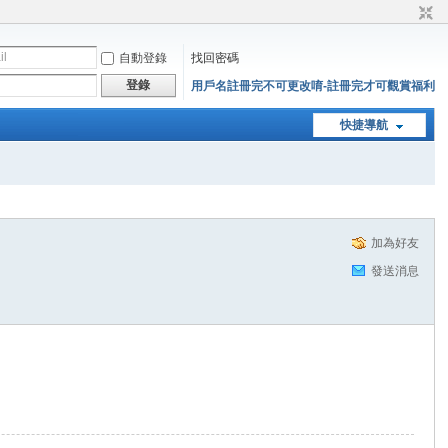
自動登錄
找回密碼
登錄
用戶名註冊完不可更改唷-註冊完才可觀賞福利
快捷導航
加為好友
發送消息