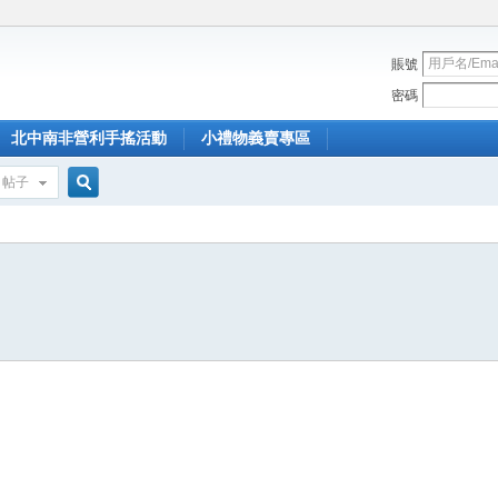
賬號
密碼
北中南非營利手搖活動
小禮物義賣專區
帖子
搜
索