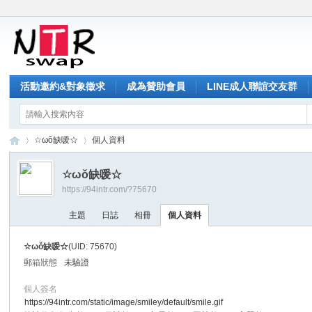
活動邀約&對象徵求
成為贊助會員
LINE成人聯誼交友群
☆ωǒ缺嗳☆
個人資料
☆ωǒ缺嗳☆
https://94intr.com/?75670
NT
›
›
主題
日誌
相冊
個人資料
☆ωǒ缺嗳☆
(UID: 75670)
郵箱狀態
未驗證
個人簽名
https://94intr.com/static/image/smiley/default/smile.gif