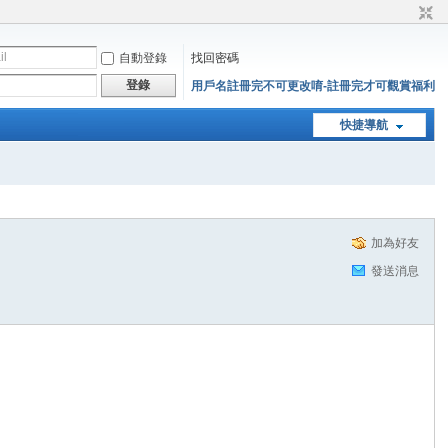
自動登錄
找回密碼
登錄
用戶名註冊完不可更改唷-註冊完才可觀賞福利
快捷導航
加為好友
發送消息