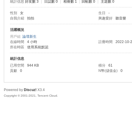
統計信息
好友數 3
|
日誌數 0
|
相冊數 1
|
回帖數 0
|
主題數 0
R
性別
女
生日
-
自我介紹
拍拍
興趣愛好
聽音樂
活躍概況
用戶組
論壇新生
在線時間
4 小時
註冊時間
2022-10-2
所在時區
使用系統默認
統計信息
已用空間
944 KB
積分
61
私
貢獻
0
N幣(儲值金)
0
Powered by
Discuz!
X3.4
Copyright © 2001-2021, Tencent Cloud.
密