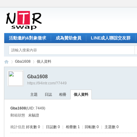
活動邀約&對象徵求
成為贊助會員
LINE成人聯誼交友群
Gba1608
個人資料
Gba1608
https://94intr.com/?7449
NT
›
›
主題
日誌
相冊
個人資料
Gba1608
(UID: 7449)
郵箱狀態
未驗證
統計信息
好友數 0
|
日誌數 0
|
相冊數 1
|
回帖數 0
|
主題數 0