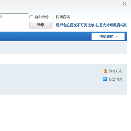
自動登錄
找回密碼
登錄
用戶名註冊完不可更改唷-註冊完才可觀賞福利
快捷導航
加為好友
發送消息