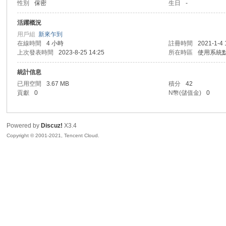
性別
保密
生日
-
R
活躍概況
用戶組
新來乍到
在線時間
4 小時
註冊時間
2021-1-4 
上次發表時間
2023-8-25 14:25
所在時區
使用系統
統計信息
已用空間
3.67 MB
積分
42
貢獻
0
N幣(儲值金)
0
私
Powered by
Discuz!
X3.4
Copyright © 2001-2021, Tencent Cloud.
密