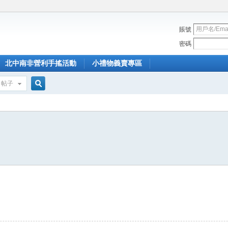
賬號
密碼
北中南非營利手搖活動
小禮物義賣專區
帖子
搜
索