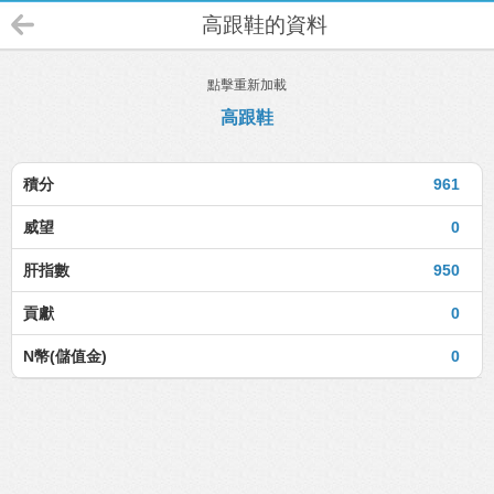
高跟鞋的資料
點擊重新加載
高跟鞋
積分
961
威望
0
肝指數
950
貢獻
0
N幣(儲值金)
0