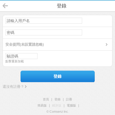
登錄
安全提問(未設置請忽略)
點擊重新加載
登錄
還沒有註冊？
首頁
|
登錄
|
註冊
簡易版
|
觸屏版
|
電腦版
|
© Comsenz Inc.