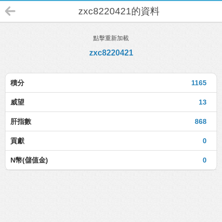
zxc8220421的資料
點擊重新加載
zxc8220421
積分
1165
威望
13
肝指數
868
貢獻
0
N幣(儲值金)
0