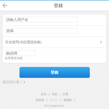
登錄
安全提問(未設置請忽略)
點擊重新加載
登錄
還沒有註冊？
首頁
|
登錄
|
註冊
簡易版
|
觸屏版
|
電腦版
|
© Comsenz Inc.