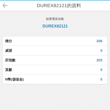
DUREX82121的資料
點擊重新加載
DUREX82121
積分
206
威望
0
肝指數
203
貢獻
0
N幣(儲值金)
0