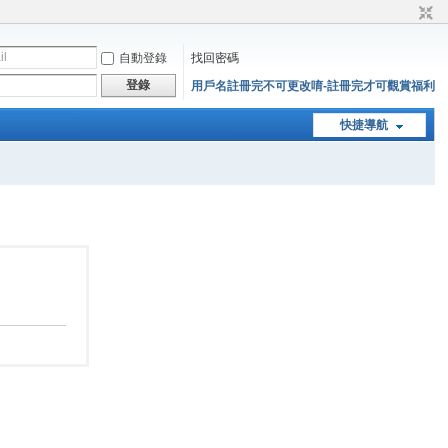
自動登錄
找回密碼
登錄
用戶名註冊完不可更改唷-註冊完才可觀賞福利
快捷導航