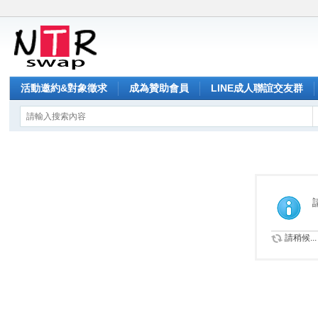
活動邀約&對象徵求
成為贊助會員
LINE成人聯誼交友群
請稍候...