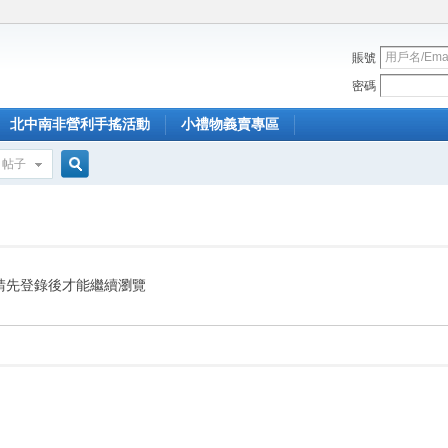
賬號
密碼
北中南非營利手搖活動
小禮物義賣專區
帖子
搜
索
請先登錄後才能繼續瀏覽