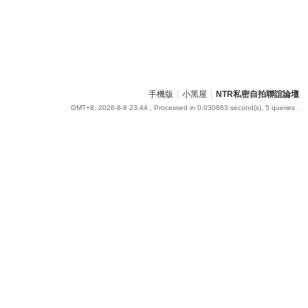
手機版
|
小黑屋
|
NTR私密自拍聯誼論壇
GMT+8, 2026-8-8 23:44
, Processed in 0.030863 second(s), 5 queries .