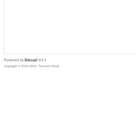
R
Powered by
Discuz!
X3.4
Copyright © 2001-2021, Tencent Cloud.
私
密