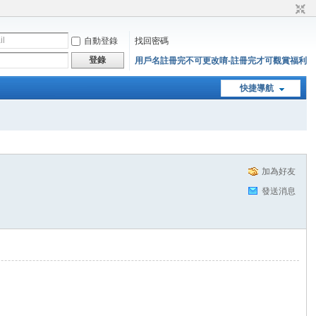
自動登錄
找回密碼
登錄
用戶名註冊完不可更改唷-註冊完才可觀賞福利
快捷導航
加為好友
發送消息