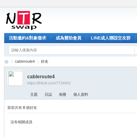
活動邀約&對象徵求
成為贊助會員
LINE成人聯誼交友群
cableroute4
好友
cableroute4
https://94intr.com/?724942
NT
›
›
主題
日誌
相冊
個人資料
當前共有
0
個好友
沒有相關成員