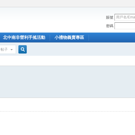
賬號
密碼
北中南非營利手搖活動
小禮物義賣專區
帖子
搜
索