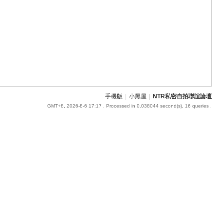
手機版
|
小黑屋
|
NTR私密自拍聯誼論壇
GMT+8, 2026-8-6 17:17
, Processed in 0.038044 second(s), 16 queries .