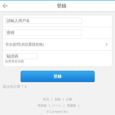
登錄
安全提問(未設置請忽略)
點擊重新加載
登錄
還沒有註冊？
首頁
|
登錄
|
註冊
簡易版
|
觸屏版
|
電腦版
|
© Comsenz Inc.