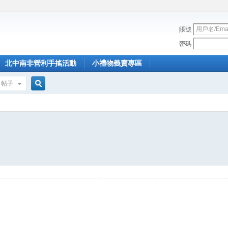
賬號
密碼
北中南非營利手搖活動
小禮物義賣專區
帖子
搜
索