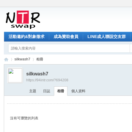
活動邀約&對象徵求
成為贊助會員
LINE成人聯誼交友群
silkwash7
相冊
silkwash7
https://94intr.com/?694208
NT
›
›
主題
日誌
相冊
個人資料
沒有可瀏覽的列表