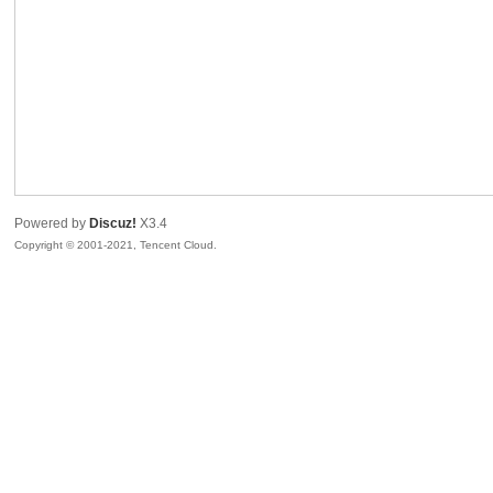
R
Powered by
Discuz!
X3.4
Copyright © 2001-2021, Tencent Cloud.
私
密