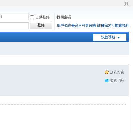
自動登錄
找回密碼
登錄
用戶名註冊完不可更改唷-註冊完才可觀賞福利
快捷導航
加為好友
發送消息