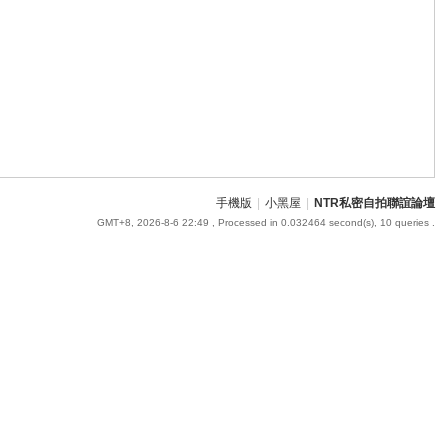
手機版
|
小黑屋
|
NTR私密自拍聯誼論壇
GMT+8, 2026-8-6 22:49
, Processed in 0.032464 second(s), 10 queries .