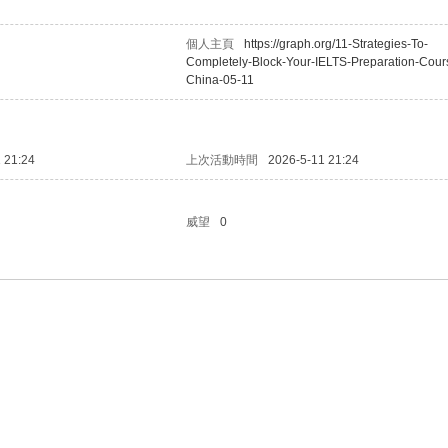
個人主頁
https://graph.org/11-Strategies-To-
Completely-Block-Your-IELTS-Preparation-Cour
China-05-11
 21:24
上次活動時間
2026-5-11 21:24
威望
0