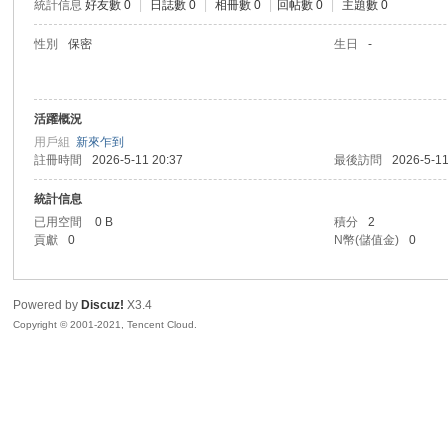
統計信息
好友數 0
|
日誌數 0
|
相冊數 0
|
回帖數 0
|
主題數 0
R
性別
保密
生日
-
活躍概況
用戶組
新來乍到
註冊時間
2026-5-11 20:37
最後訪問
2026-5-11
統計信息
已用空間
0 B
積分
2
私
貢獻
0
N幣(儲值金)
0
Powered by
Discuz!
X3.4
Copyright © 2001-2021, Tencent Cloud.
密