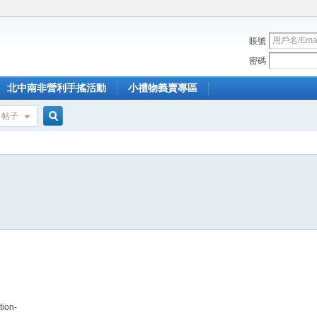
賬號
密碼
北中南非營利手搖活動
小禮物義賣專區
帖子
搜
索
tion-