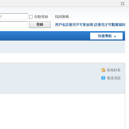
自動登錄
找回密碼
登錄
用戶名註冊完不可更改唷-註冊完才可觀賞福利
快捷導航
加為好友
發送消息