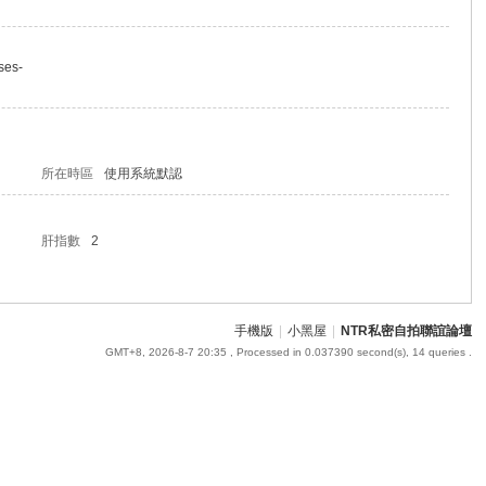
ses-
所在時區
使用系統默認
肝指數
2
手機版
|
小黑屋
|
NTR私密自拍聯誼論壇
GMT+8, 2026-8-7 20:35
, Processed in 0.037390 second(s), 14 queries .