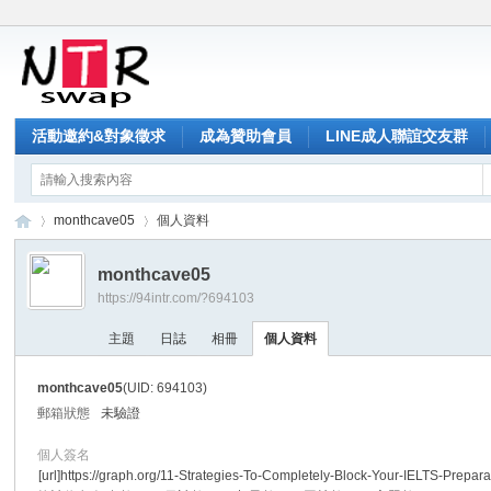
活動邀約&對象徵求
成為贊助會員
LINE成人聯誼交友群
monthcave05
個人資料
monthcave05
https://94intr.com/?694103
NT
›
›
主題
日誌
相冊
個人資料
monthcave05
(UID: 694103)
郵箱狀態
未驗證
個人簽名
[url]https://graph.org/11-Strategies-To-Completely-Block-Your-IELTS-Prepara