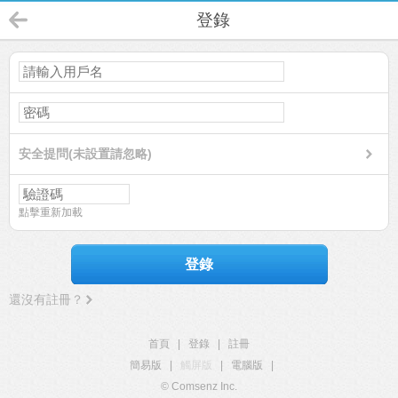
登錄
安全提問(未設置請忽略)
點擊重新加載
登錄
還沒有註冊？
首頁
|
登錄
|
註冊
簡易版
|
觸屏版
|
電腦版
|
© Comsenz Inc.