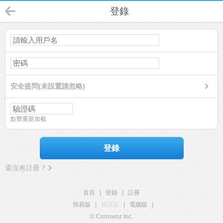
登錄
安全提問(未設置請忽略)
點擊重新加載
登錄
還沒有註冊？
首頁
|
登錄
|
註冊
簡易版
|
觸屏版
|
電腦版
|
© Comsenz Inc.