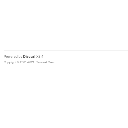
R
Powered by
Discuz!
X3.4
Copyright © 2001-2021, Tencent Cloud.
私
密