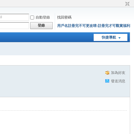
自動登錄
找回密碼
登錄
用戶名註冊完不可更改唷-註冊完才可觀賞福利
快捷導航
加為好友
發送消息