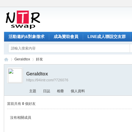
活動邀約&對象徵求
成為贊助會員
LINE成人聯誼交友群
Geraldtox
好友
Geraldtox
https://94intr.com/?726076
NT
›
›
主題
日誌
相冊
個人資料
當前共有
0
個好友
沒有相關成員