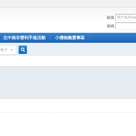
賬號
密碼
北中南非營利手搖活動
小禮物義賣專區
帖子
搜
索