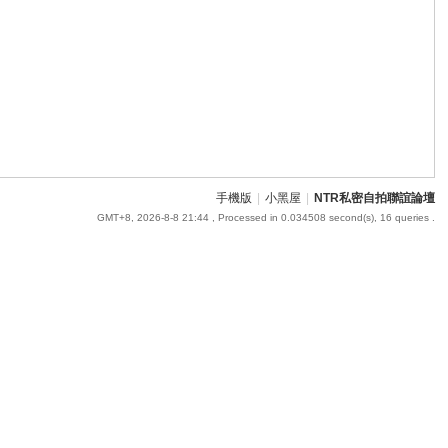
手機版
|
小黑屋
|
NTR私密自拍聯誼論壇
GMT+8, 2026-8-8 21:44
, Processed in 0.034508 second(s), 16 queries .