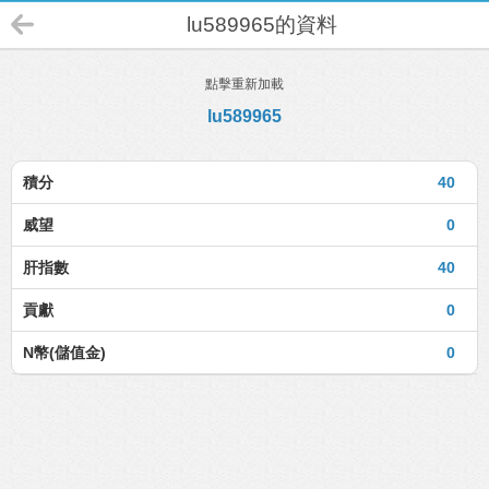
lu589965的資料
點擊重新加載
lu589965
積分
40
威望
0
肝指數
40
貢獻
0
N幣(儲值金)
0