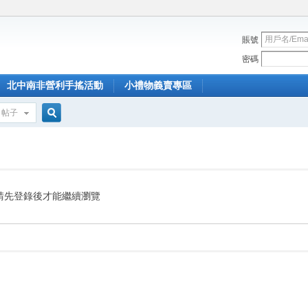
賬號
密碼
北中南非營利手搖活動
小禮物義賣專區
帖子
搜
索
請先登錄後才能繼續瀏覽