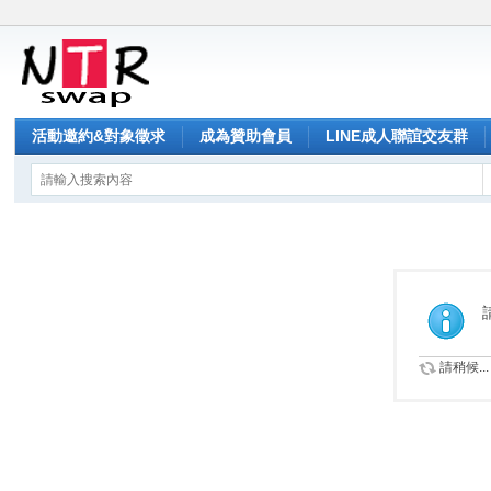
活動邀約&對象徵求
成為贊助會員
LINE成人聯誼交友群
請稍候...