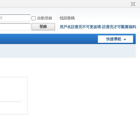
自動登錄
找回密碼
登錄
用戶名註冊完不可更改唷-註冊完才可觀賞福利
快捷導航