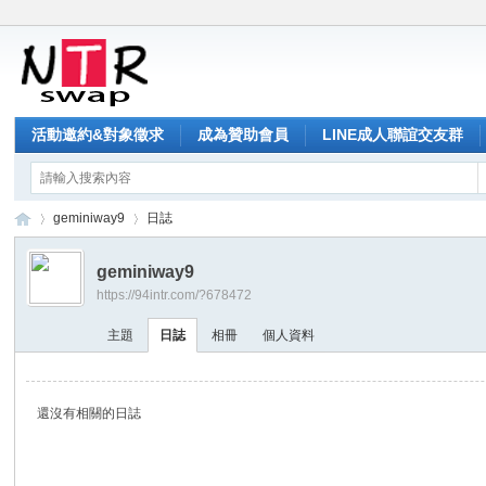
活動邀約&對象徵求
成為贊助會員
LINE成人聯誼交友群
geminiway9
日誌
geminiway9
https://94intr.com/?678472
NT
›
›
主題
日誌
相冊
個人資料
還沒有相關的日誌