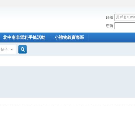
賬號
密碼
北中南非營利手搖活動
小禮物義賣專區
帖子
搜
索