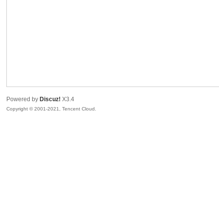
R
Powered by
Discuz!
X3.4
Copyright © 2001-2021, Tencent Cloud.
私
密