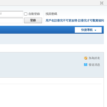
自動登錄
找回密碼
登錄
用戶名註冊完不可更改唷-註冊完才可觀賞福利
快捷導航
加為好友
發送消息