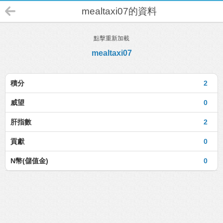
mealtaxi07的資料
點擊重新加載
mealtaxi07
積分
2
威望
0
肝指數
2
貢獻
0
N幣(儲值金)
0