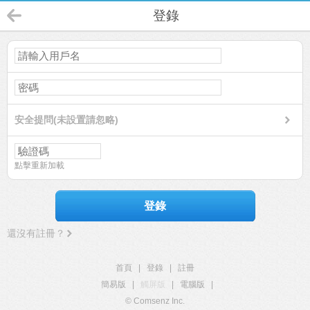
登錄
安全提問(未設置請忽略)
點擊重新加載
登錄
還沒有註冊？
首頁
|
登錄
|
註冊
簡易版
|
觸屏版
|
電腦版
|
© Comsenz Inc.