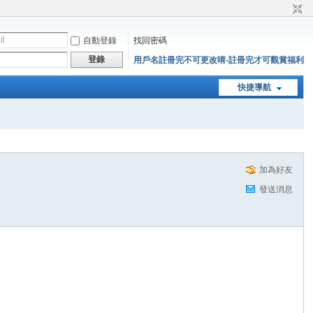
自動登錄
找回密碼
登錄
用戶名註冊完不可更改唷-註冊完才可觀賞福利
快捷導航
加為好友
發送消息