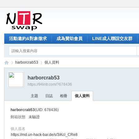
活動邀約&對象徵求
成為贊助會員
LINE成人聯誼交友群
harborcrab53
個人資料
harborcrab53
https://94intr.com/?678436
NT
›
›
主題
日誌
相冊
個人資料
harborcrab53
(UID: 678436)
郵箱狀態
未驗證
個人簽名
https://md.un-hack-bar.de/s/3iKci_CRe8