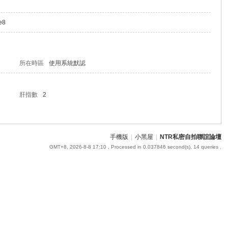
Re8
所在時區
使用系統默認
肝指數
2
手機版
|
小黑屋
|
NTR私密自拍聯誼論壇
GMT+8, 2026-8-8 17:10
, Processed in 0.037846 second(s), 14 queries .