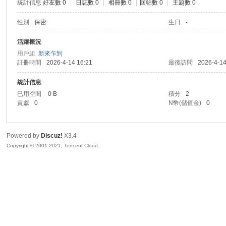
統計信息
好友數 0
|
日誌數 0
|
相冊數 0
|
回帖數 0
|
主題數 0
R
性別
保密
生日
-
活躍概況
用戶組
新來乍到
註冊時間
2026-4-14 16:21
最後訪問
2026-4-14
統計信息
已用空間
0 B
積分
2
貢獻
0
N幣(儲值金)
0
私
Powered by
Discuz!
X3.4
Copyright © 2001-2021, Tencent Cloud.
密