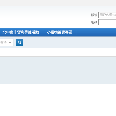
賬號
密碼
北中南非營利手搖活動
小禮物義賣專區
帖子
搜
索