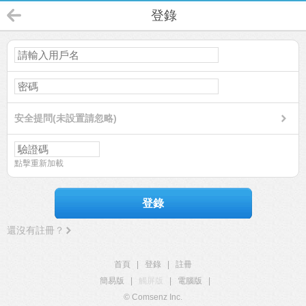
登錄
安全提問(未設置請忽略)
點擊重新加載
登錄
還沒有註冊？
首頁
|
登錄
|
註冊
簡易版
|
觸屏版
|
電腦版
|
© Comsenz Inc.