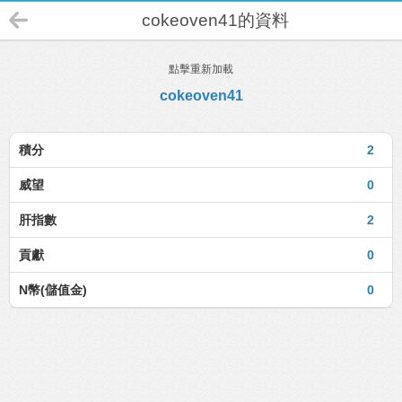
cokeoven41的資料
點擊重新加載
cokeoven41
積分
2
威望
0
肝指數
2
貢獻
0
N幣(儲值金)
0