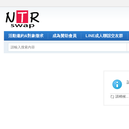
活動邀約&對象徵求
成為贊助會員
LINE成人聯誼交友群
請稍候...