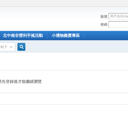
賬號
密碼
北中南非營利手搖活動
小禮物義賣專區
帖子
搜
索
請先登錄後才能繼續瀏覽