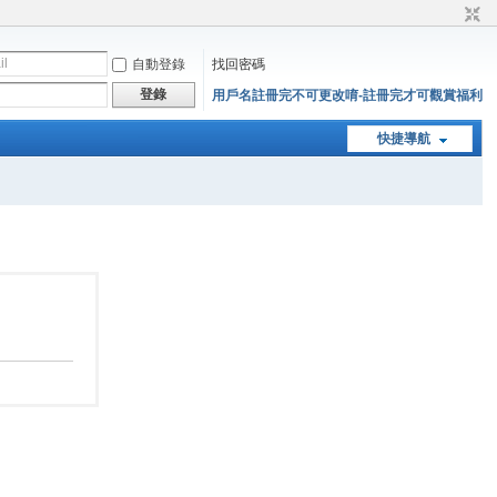
自動登錄
找回密碼
登錄
用戶名註冊完不可更改唷-註冊完才可觀賞福利
快捷導航