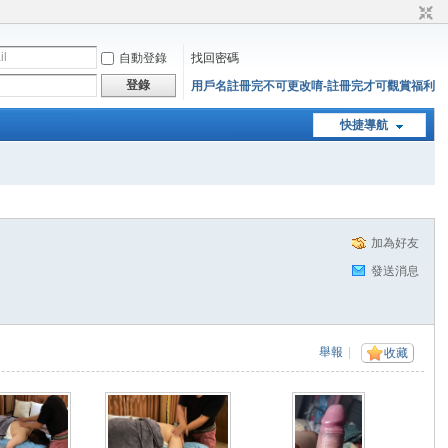
自動登錄
找回密碼
登錄
用戶名註冊完不可更改唷-註冊完才可觀賞福利
快捷導航
加為好友
發送消息
舉報
|
收藏