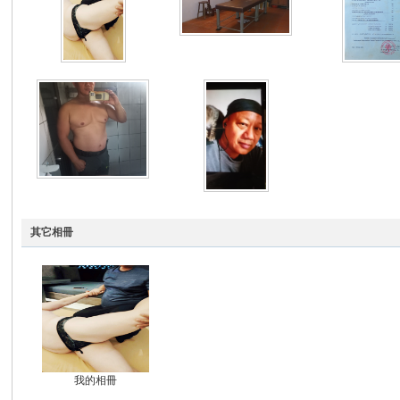
R
私
其它相冊
我的相冊
密