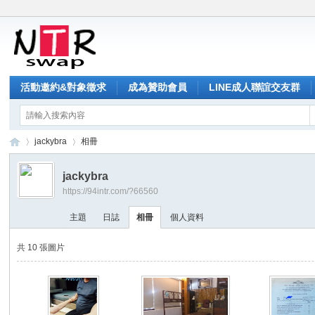
活動邀約&對象徵求
成為贊助會員
LINE成人聯誼交友群
jackybra
相冊
jackybra
https://94intr.com/?66560
NT
›
›
主題
日誌
相冊
個人資料
共 10 張圖片