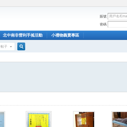
賬號
密碼
北中南非營利手搖活動
小禮物義賣專區
帖子
搜
索