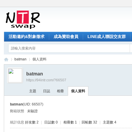
活動邀約&對象徵求
成為贊助會員
LINE成人聯誼交友群
batman
個人資料
batman
https://94intr.com/?66507
NT
›
›
主題
日誌
相冊
個人資料
batman
(UID: 66507)
郵箱狀態
未驗證
統計信息
好友數 2
|
日誌數 0
|
相冊數 1
|
回帖數 32
|
主題數 4