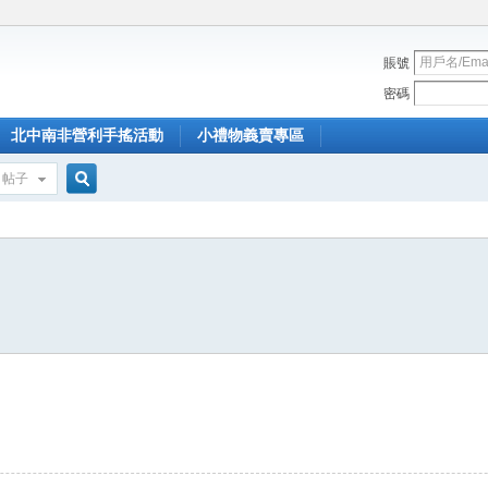
賬號
密碼
北中南非營利手搖活動
小禮物義賣專區
帖子
搜
索