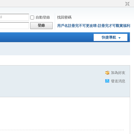
自動登錄
找回密碼
登錄
用戶名註冊完不可更改唷-註冊完才可觀賞福利
快捷導航
加為好友
發送消息