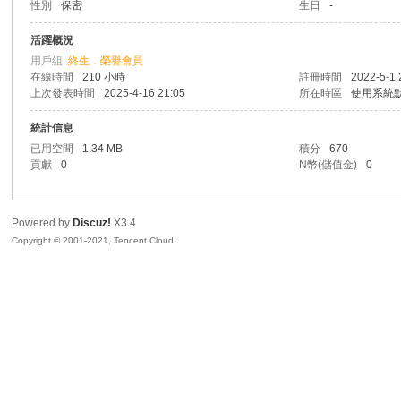
性別
保密
生日
-
R
活躍概況
用戶組
終生．榮譽會員
在線時間
210 小時
註冊時間
2022-5-1 
上次發表時間
2025-4-16 21:05
所在時區
使用系統
統計信息
已用空間
1.34 MB
積分
670
貢獻
0
N幣(儲值金)
0
私
Powered by
Discuz!
X3.4
Copyright © 2001-2021, Tencent Cloud.
密