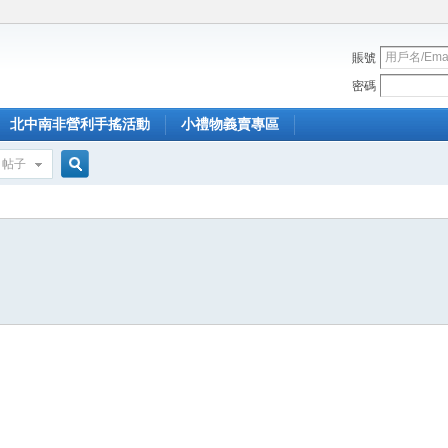
賬號
密碼
北中南非營利手搖活動
小禮物義賣專區
帖子
搜
索