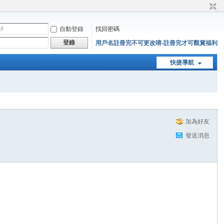
自動登錄
找回密碼
登錄
用戶名註冊完不可更改唷-註冊完才可觀賞福利
快捷導航
加為好友
發送消息