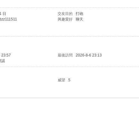
 1 日
交友目的
打砲
z111511
興趣愛好
聊天
 23:57
最後訪問
2026-8-6 23:13
默認
威望
5