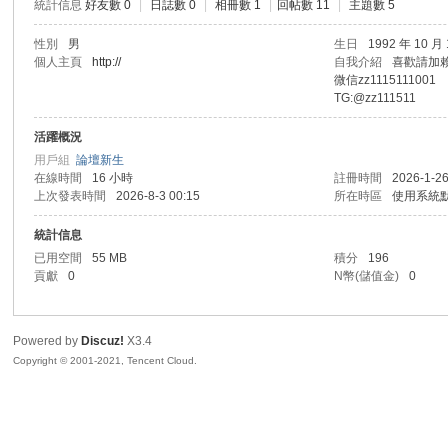
統計信息
好友數 0
|
日誌數 0
|
相冊數 1
|
回帖數 11
|
主題數 5
R
性別
男
生日
1992 年 10 月
個人主頁
http://
自我介紹
喜歡請加賴z
微信zz1115111001
TG:@zz111511
活躍概況
用戶組
論壇新生
在線時間
16 小時
註冊時間
2026-1-26
上次發表時間
2026-8-3 00:15
所在時區
使用系統
統計信息
私
已用空間
55 MB
積分
196
貢獻
0
N幣(儲值金)
0
Powered by
Discuz!
X3.4
Copyright © 2001-2021, Tencent Cloud.
密