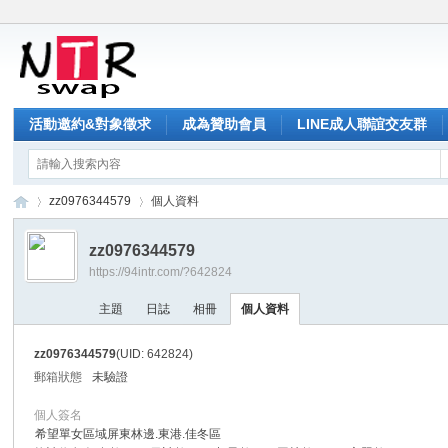
活動邀約&對象徵求
成為贊助會員
LINE成人聯誼交友群
zz0976344579
個人資料
zz0976344579
https://94intr.com/?642824
NT
›
›
主題
日誌
相冊
個人資料
zz0976344579
(UID: 642824)
郵箱狀態
未驗證
個人簽名
希望單女區域屏東林邊.東港.佳冬區