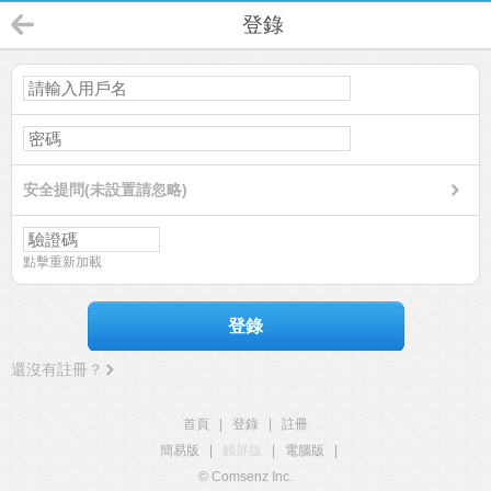
登錄
安全提問(未設置請忽略)
點擊重新加載
登錄
還沒有註冊？
首頁
|
登錄
|
註冊
簡易版
|
觸屏版
|
電腦版
|
© Comsenz Inc.