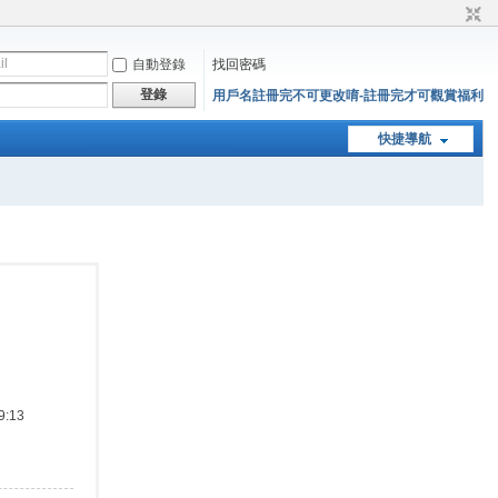
自動登錄
找回密碼
登錄
用戶名註冊完不可更改唷-註冊完才可觀賞福利
快捷導航
:13