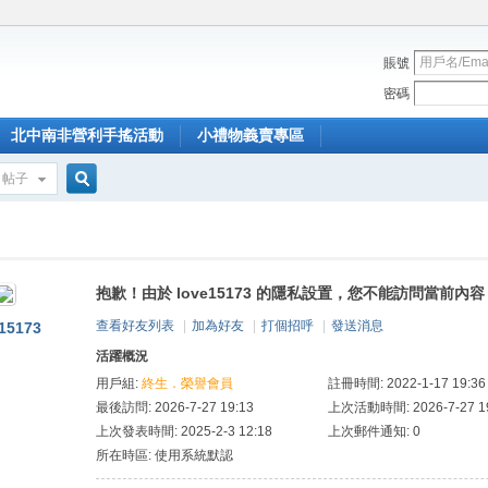
賬號
密碼
北中南非營利手搖活動
小禮物義賣專區
帖子
搜
抱歉！由於 love15173 的隱私設置，您不能訪問當前內容
索
查看好友列表
|
加為好友
|
打個招呼
|
發送消息
e15173
活躍概況
用戶組:
終生．榮譽會員
註冊時間: 2022-1-17 19:36
最後訪問: 2026-7-27 19:13
上次活動時間: 2026-7-27 19
上次發表時間: 2025-2-3 12:18
上次郵件通知: 0
所在時區: 使用系統默認