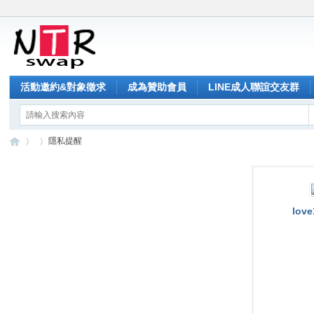
活動邀約&對象徵求
成為贊助會員
LINE成人聯誼交友群
隱私提醒
NT
›
›
lov