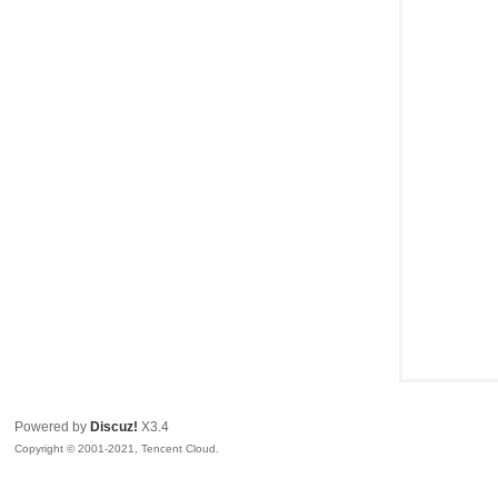
R
私
Powered by
Discuz!
X3.4
Copyright © 2001-2021, Tencent Cloud.
密