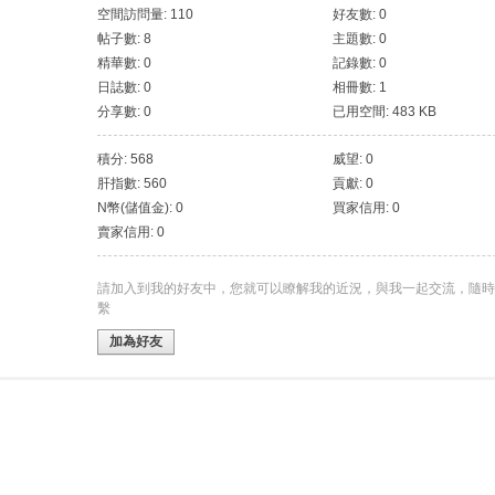
空間訪問量: 110
好友數: 0
帖子數: 8
主題數: 0
精華數: 0
記錄數: 0
日誌數: 0
相冊數: 1
分享數: 0
已用空間: 483 KB
積分: 568
威望: 0
肝指數: 560
貢獻: 0
N幣(儲值金): 0
買家信用: 0
賣家信用: 0
請加入到我的好友中，您就可以瞭解我的近況，與我一起交流，隨時
繫
加為好友