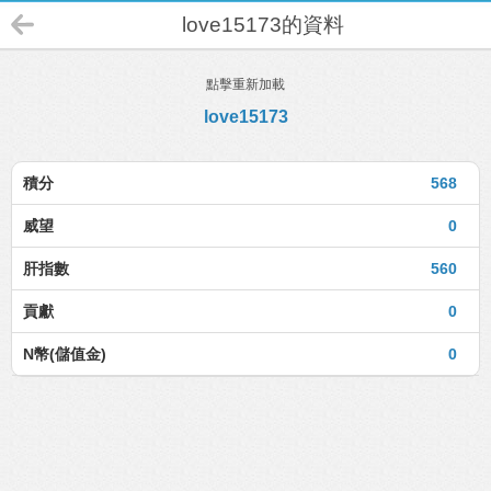
love15173的資料
點擊重新加載
love15173
積分
568
威望
0
肝指數
560
貢獻
0
N幣(儲值金)
0