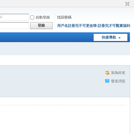
自動登錄
找回密碼
登錄
用戶名註冊完不可更改唷-註冊完才可觀賞福利
快捷導航
加為好友
發送消息