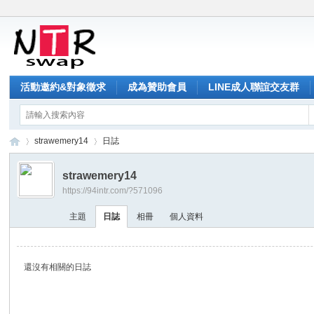
活動邀約&對象徵求
成為贊助會員
LINE成人聯誼交友群
strawemery14
日誌
strawemery14
https://94intr.com/?571096
NT
›
›
主題
日誌
相冊
個人資料
還沒有相關的日誌