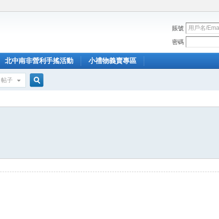
賬號
密碼
北中南非營利手搖活動
小禮物義賣專區
帖子
搜
索