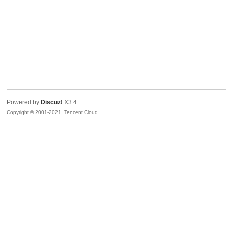
R
Powered by
Discuz!
X3.4
Copyright © 2001-2021, Tencent Cloud.
私
密