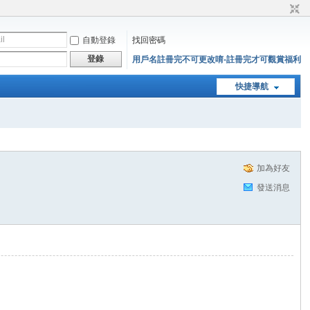
自動登錄
找回密碼
登錄
用戶名註冊完不可更改唷-註冊完才可觀賞福利
快捷導航
加為好友
發送消息