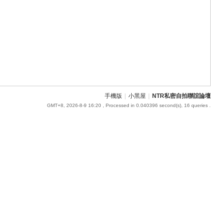
手機版
|
小黑屋
|
NTR私密自拍聯誼論壇
GMT+8, 2026-8-9 16:20
, Processed in 0.040396 second(s), 16 queries .