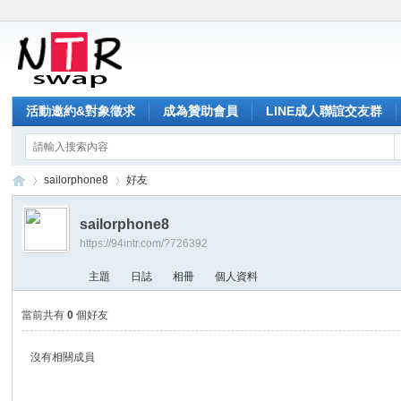
活動邀約&對象徵求
成為贊助會員
LINE成人聯誼交友群
sailorphone8
好友
sailorphone8
https://94intr.com/?726392
NT
›
›
主題
日誌
相冊
個人資料
當前共有
0
個好友
沒有相關成員