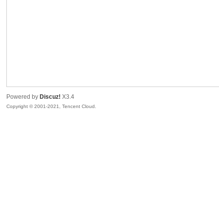
R
Powered by
Discuz!
X3.4
Copyright © 2001-2021, Tencent Cloud.
私
密