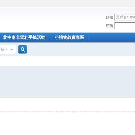
賬號
密碼
北中南非營利手搖活動
小禮物義賣專區
帖子
搜
索