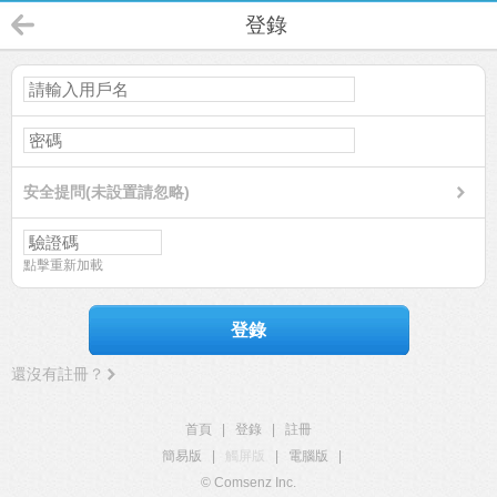
登錄
安全提問(未設置請忽略)
點擊重新加載
登錄
還沒有註冊？
首頁
|
登錄
|
註冊
簡易版
|
觸屏版
|
電腦版
|
© Comsenz Inc.