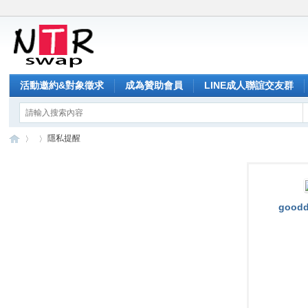
活動邀約&對象徵求
成為贊助會員
LINE成人聯誼交友群
隱私提醒
NT
›
›
goodd