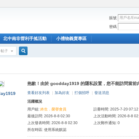
賬號
密碼
北中南非營利手搖活動
小禮物義賣專區
帖子
搜
抱歉！由於 goodday1919 的隱私設置，您不能訪問當前
索
查看好友列表
|
加為好友
|
打個招呼
|
發送消息
ay1919
活躍概況
用戶組:
終生．榮譽會員
註冊時間: 2025-7-20 07:12
最後訪問: 2026-8-8 02:30
上次活動時間: 2026-8-8 02
上次發表時間: 2026-8-8 02:30
上次郵件通知: 0
所在時區: 使用系統默認