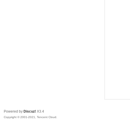
R
私
Powered by
Discuz!
X3.4
Copyright © 2001-2021, Tencent Cloud.
密