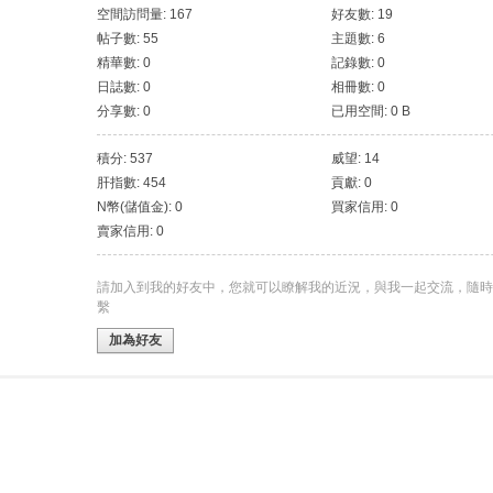
空間訪問量: 167
好友數: 19
帖子數: 55
主題數: 6
精華數: 0
記錄數: 0
日誌數: 0
相冊數: 0
分享數: 0
已用空間: 0 B
積分: 537
威望: 14
肝指數: 454
貢獻: 0
N幣(儲值金): 0
買家信用: 0
賣家信用: 0
請加入到我的好友中，您就可以瞭解我的近況，與我一起交流，隨時
繫
加為好友