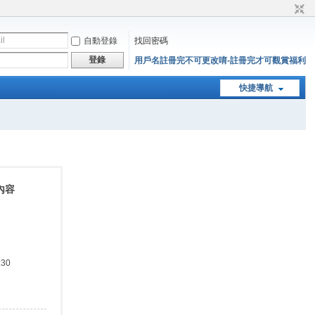
自動登錄
找回密碼
登錄
用戶名註冊完不可更改唷-註冊完才可觀賞福利
快捷導航
內容
:30