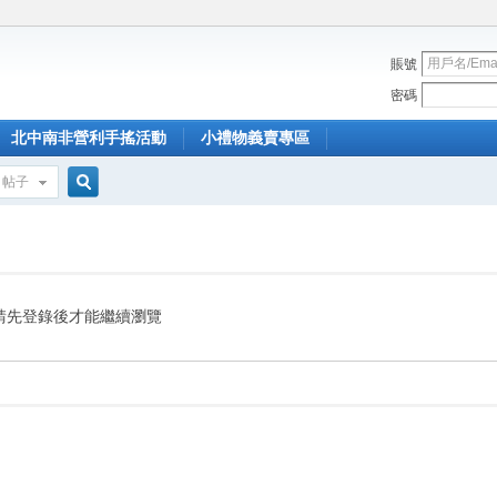
賬號
密碼
北中南非營利手搖活動
小禮物義賣專區
帖子
搜
索
請先登錄後才能繼續瀏覽