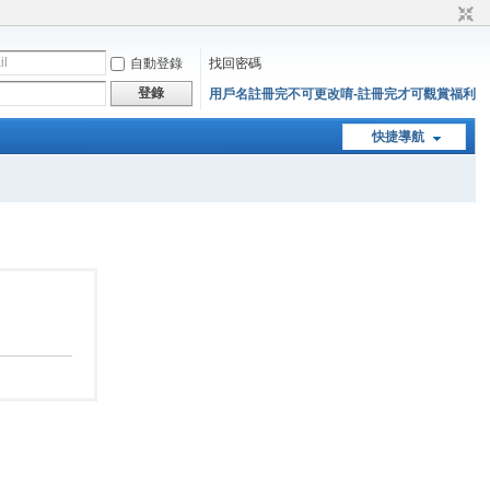
自動登錄
找回密碼
登錄
用戶名註冊完不可更改唷-註冊完才可觀賞福利
快捷導航