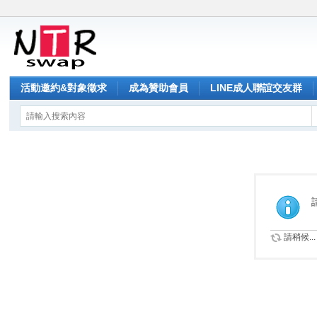
活動邀約&對象徵求
成為贊助會員
LINE成人聯誼交友群
請稍候...